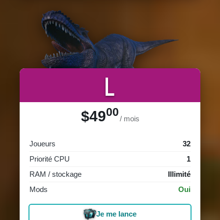
L
00
$49
/ mois
Joueurs
32
Priorité CPU
1
RAM / stockage
Illimité
Mods
Oui
Je me lance