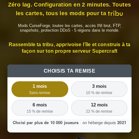
Zéro lag. Configuration en 2 minutes. Toutes
tribu
les cartes, tous les mods pour ta
Mods CurseForge, toutes les cartes, accès INI brut, FTP,
snapshots, protection DDoS - 5 régions dans le monde.
Rassemble ta tribu, apprivoise l’île et construis à ta
façon sur ton propre serveur Supercraft
CHOISIS TA REMISE
1 mois
3 mois
Sans remise
10 % de remise
6 mois
12 mois
15 % de remise
22 % de remise
Choisi par plus de 10 000 joueurs
· on héberge depuis
2021