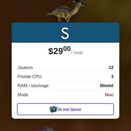
S
00
$29
/ mois
Joueurs
12
Priorité CPU
3
RAM / stockage
Illimité
Mods
Non
Je me lance