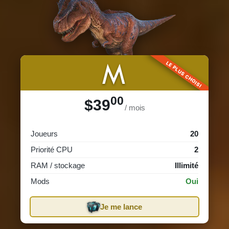
M
LE PLUS CHOISI
00
$39
/ mois
Joueurs
20
Priorité CPU
2
RAM / stockage
Illimité
Mods
Oui
Je me lance