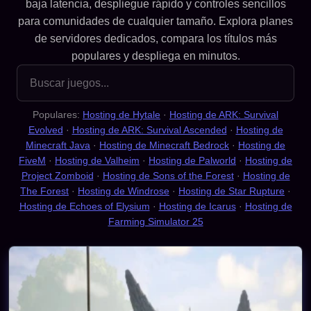
baja latencia, despliegue rápido y controles sencillos
para comunidades de cualquier tamaño. Explora planes
de servidores dedicados, compara los títulos más
populares y despliega en minutos.
Buscar juegos
Populares:
Hosting de Hytale
·
Hosting de ARK: Survival
Evolved
·
Hosting de ARK: Survival Ascended
·
Hosting de
Minecraft Java
·
Hosting de Minecraft Bedrock
·
Hosting de
FiveM
·
Hosting de Valheim
·
Hosting de Palworld
·
Hosting de
Project Zomboid
·
Hosting de Sons of the Forest
·
Hosting de
The Forest
·
Hosting de Windrose
·
Hosting de Star Rupture
·
Hosting de Echoes of Elysium
·
Hosting de Icarus
·
Hosting de
Farming Simulator 25